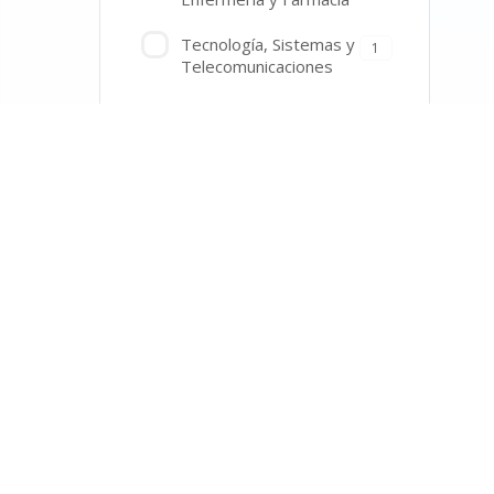
Tecnología, Sistemas y
1
Telecomunicaciones
Jornadas Laborales
Jornada completa
64
Jornada parcial
1
Trabajo temporal (1
0
mes o más)
Términos y con
Modalidades de trabajo
Presencial
65