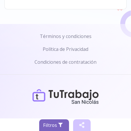
Híbrido
0
Géneros
Términos y condiciones
Hombre
1
Política de Privacidad
Otros
Condiciones de contratación
Se precisa urgente
0
Con más de una vacante
1
Sin experiancia o pasantias
0
Filtros