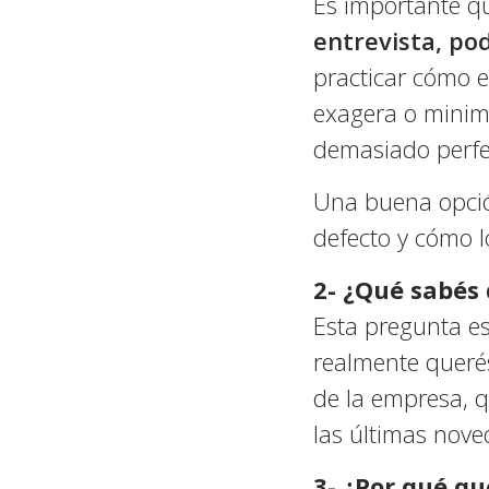
Es importante q
entrevista, po
practicar cómo e
exagera o minimi
demasiado perfe
Una buena opció
defecto y cómo l
2- ¿Qué sabés
Esta pregunta e
realmente querés
de la empresa, 
las últimas nov
3- ¿Por qué qu