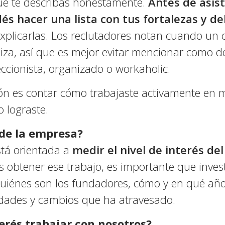
ue te describas honestamente.
Antes de asisti
dés hacer una lista con tus fortalezas y d
xplicarlas. Los reclutadores notan cuando un 
za, así que es mejor evitar mencionar como de
ccionista, organizado o workaholic.
n es contar cómo trabajaste activamente en 
o lograste.
 de la empresa?
stá orientada a
medir el nivel de interés de
 obtener ese trabajo, es importante que invest
quiénes son los fundadores, cómo y en qué añ
edades y cambios que ha atravesado.
erés trabajar con nosotros?