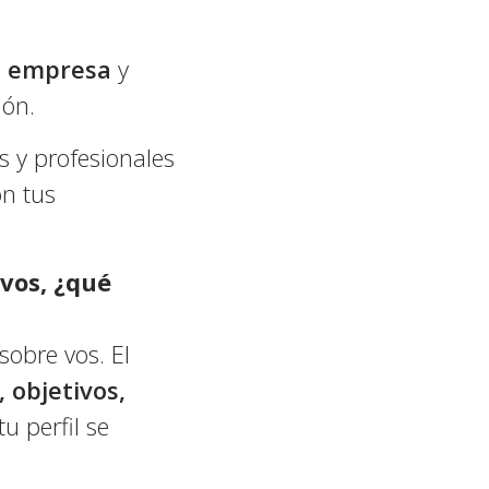
la empresa
y
ión.
s y profesionales
on tus
 vos, ¿qué
sobre vos. El
 objetivos,
u perfil se