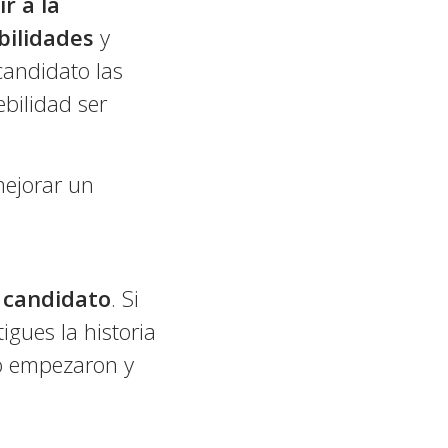
r a la
ebilidades
y
candidato las
bilidad ser
mejorar un
l candidato
. Si
igues la historia
o empezaron y