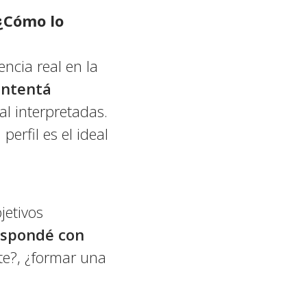
 ¿Cómo lo
ncia real en la
intentá
l interpretadas.
erfil es el ideal
jetivos
spondé con
te?, ¿formar una