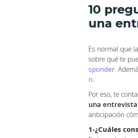
10 preg
una entr
Es normal que la
sobre qué te pu
sponder
. Ademá
n.
Por eso, te con
una entrevista
anticipación có
1-¿Cuáles cons