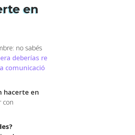
erte en
umbre: no sabés
ra deberías re
la comunicació
n hacerte en
r con
des?